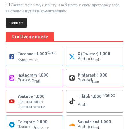
Сачувај моје име, е-пошту и веб место у овом прегледачу веба
за следећи пут када коментаришем.
Društvene mreže
Фанс
Facebook
1,000
X (Twitter)
1,000
Pratioci
Sviđa mi se
Prati
Instagram
1,000
Pinterest
1,000
Pratioci
Pratioci
Prati
Пин
Pratioci
Youtube
1,000
Tiktok
1,000
Претплатници
Prati
Претплатити се
Telegram
1,000
Soundcloud
1,000
Чланови
Pratioci
Prijavi se
Prati