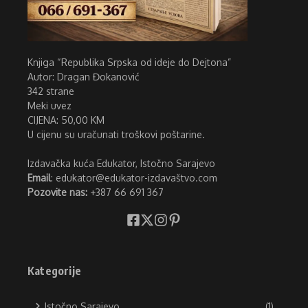
Knjiga “Republika Srpska od ideje do Dejtona”
Autor: Dragan Đokanović
342 strane
Meki uvez
CIJENA: 50,00 KM
U cijenu su uračunati troškovi poštarine.
Izdavačka kuća Edukator, Istočno Sarajevo
Email
: edukator@edukator-izdavaštvo.com
Pozovite nas:
+387 66 691 367
Kategorije
Istočno Sarajevo
(1)