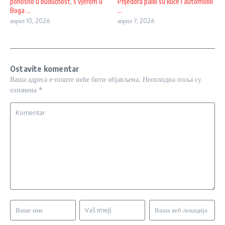
ponosno u budućnost, s vjerom u
Prijedora palili su kuće i automobil
Boga ...
...
април 10, 2026
април 7, 2026
Ostavite komentar
Ваша адреса е-поште неће бити објављена.
Неопходна поља су
означена
*