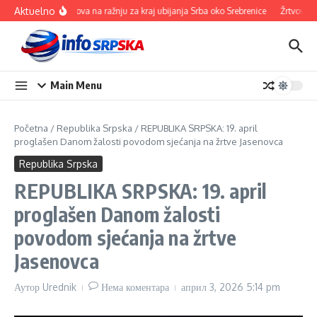
Прескочи на
Aktuelno
100 ovnova na ražnju za kraj ubijanja Srba oko Srebrenice
Žrtvovali se
Main Menu
Početna
/
Republika Srpska
/
REPUBLIKA SRPSKA: 19. april
proglašen Danom žalosti povodom sjećanja na žrtve Jasenovca
Republika Srpska
REPUBLIKA SRPSKA: 19. april
proglašen Danom žalosti
povodom sjećanja na žrtve
Jasenovca
Аутор
Urednik
Нема коментара
април 3, 2026
5:14 pm