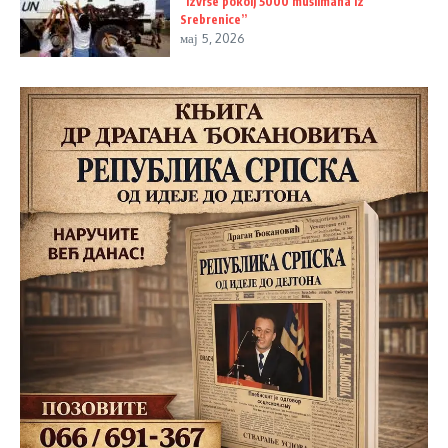
“izvrše pokolj 5000 muslimana iz
Srebrenice”
мај 5, 2026