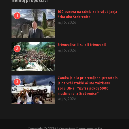
Nemoj propustiti
100 ovnova na ražnju za kraj ubijanja
1
Srba oko Srebrenice
мај 5, 2026
Žrtvovali se ili su bili žrtvovani?
2
мај 5, 2026
Zamka je bila pripremljena: preostalo
3
je da Srbi etnički očiste zaštićenu
zonu UN-a i “izvrše pokolj 5000
muslimana iz Srebrenice”
мај 5, 2026
Copyright © 2026 | Омогућава
Вести магазин Кс