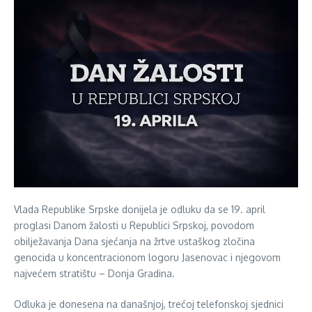
Vlada Republike Srpske donijela je odluku da se 19. april
proglasi Danom žalosti u Republici Srpskoj, povodom
obilježavanja Dana sjećanja na žrtve ustaškog zločina
genocida u koncentracionom logoru Jasenovac i njegovom
najvećem stratištu – Donja Gradina.
Odluka je donesena na današnjoj, trećoj telefonskoj sjednici