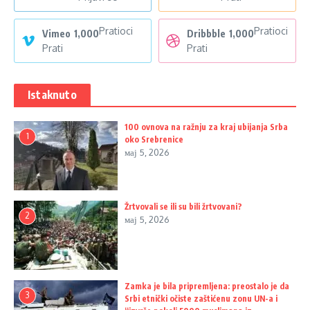
Pratioci
Pratioci
Vimeo
1,000
Dribbble
1,000
Prati
Prati
Istaknuto
100 ovnova na ražnju za kraj ubijanja Srba
1
oko Srebrenice
мај 5, 2026
Žrtvovali se ili su bili žrtvovani?
2
мај 5, 2026
Zamka je bila pripremljena: preostalo je da
3
Srbi etnički očiste zaštićenu zonu UN-a i