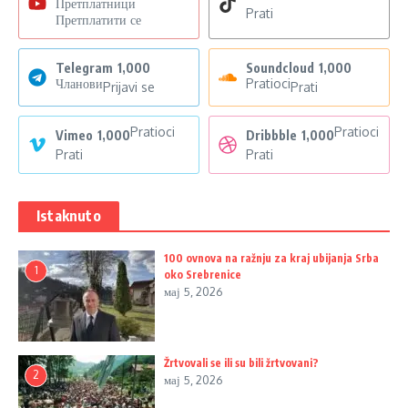
Претплатници
Prati
Претплатити се
Telegram
1,000
Soundcloud
1,000
Чланови
Pratioci
Prijavi se
Prati
Pratioci
Pratioci
Vimeo
1,000
Dribbble
1,000
Prati
Prati
Istaknuto
100 ovnova na ražnju za kraj ubijanja Srba
1
oko Srebrenice
мај 5, 2026
Žrtvovali se ili su bili žrtvovani?
2
мај 5, 2026