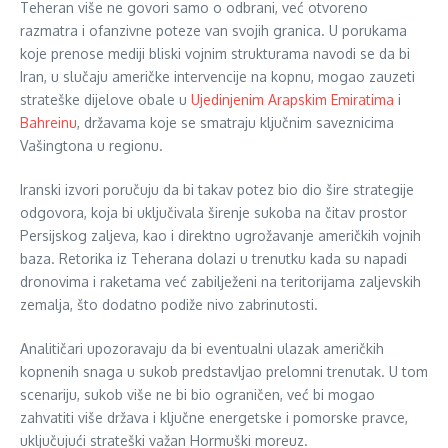
Teheran više ne govori samo o odbrani, već otvoreno
razmatra i ofanzivne poteze van svojih granica. U porukama
koje prenose mediji bliski vojnim strukturama navodi se da bi
Iran, u slučaju američke intervencije na kopnu, mogao zauzeti
strateške dijelove obale u
Ujedinjenim Arapskim Emiratima
i
Bahreinu
, državama koje se smatraju ključnim saveznicima
Vašingtona u regionu.
Iranski izvori poručuju da bi takav potez bio dio šire strategije
odgovora, koja bi uključivala širenje sukoba na čitav prostor
Persijskog zaljeva, kao i direktno ugrožavanje američkih vojnih
baza. Retorika iz Teherana dolazi u trenutku kada su napadi
dronovima i raketama već zabilježeni na teritorijama zaljevskih
zemalja, što dodatno podiže nivo zabrinutosti.
Analitičari upozoravaju da bi eventualni ulazak američkih
kopnenih snaga u sukob predstavljao prelomni trenutak. U tom
scenariju, sukob više ne bi bio ograničen, već bi mogao
zahvatiti više država i ključne energetske i pomorske pravce,
uključujući strateški važan Hormuški moreuz.