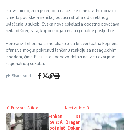
Istovremeno, zemlje regiona nalaze se u nezavidnoj poziciji
između podrške američkoj politici i straha od direktnog
uvlačenja u sukob. Svaka nova eskalacija dodatno povećava
rizik od šireg rata, koji bi mogao imati globalne posljedice.
Poruke iz Teherana jasno ukazuju da bi eventualna kopnena
ofanziva mogla pokrenuti lančanu reakciju sa nesagledivim
ishodom, čime Bliski istok ponovo dolazi na ivicu ozbiljnog
regionalnog sukoba.
Share Article
Previous Article
Next Article
Đokan
Dr
ović: A
Dragan
bošnjač
Đokan