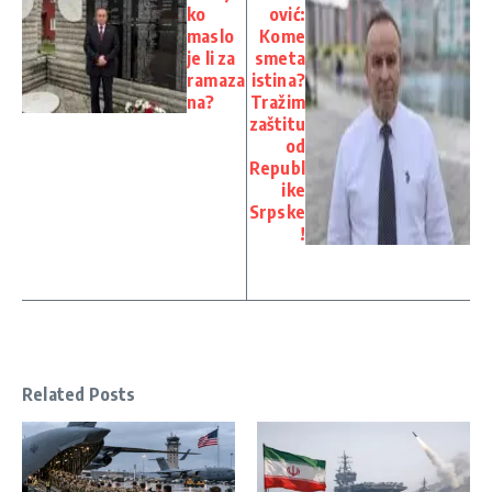
ko
ović:
maslo
Kome
je li za
smeta
ramaza
istina?
na?
Tražim
zaštitu
od
Republ
ike
Srpske
!
Related Posts