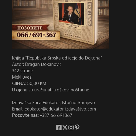
Knjiga “Republika Srpska od ideje do Dejtona”
Autor: Dragan Đokanović
342 strane
Meki uvez
CIJENA: 50,00 KM
U cijenu su uračunati troškovi poštarine.
Izdavačka kuća Edukator, Istočno Sarajevo
Email
: edukator@edukator-izdavaštvo.com
Pozovite nas:
+387 66 691 367