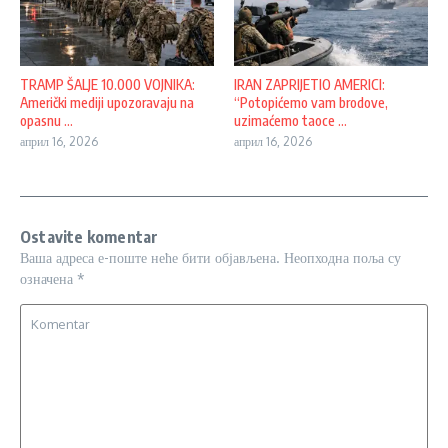
TRAMP ŠALJE 10.000 VOJNIKA:
IRAN ZAPRIJETIO AMERICI:
Američki mediji upozoravaju na
“Potopićemo vam brodove,
opasnu ...
uzimaćemo taoce ...
април 16, 2026
април 16, 2026
Ostavite komentar
Ваша адреса е-поште неће бити објављена.
Неопходна поља су
означена
*