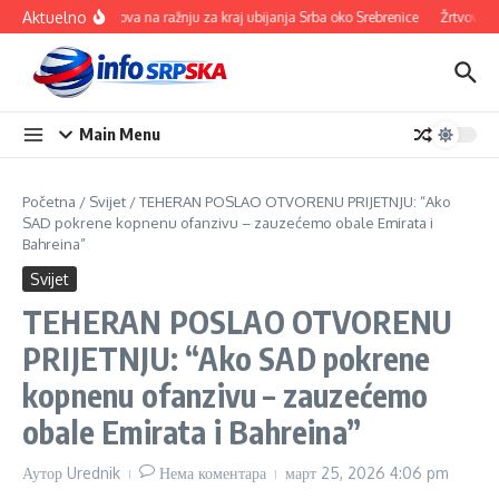
Прескочи на
Aktuelno
100 ovnova na ražnju za kraj ubijanja Srba oko Srebrenice
Žrtvovali se
Main Menu
Početna
/
Svijet
/
TEHERAN POSLAO OTVORENU PRIJETNJU: “Ako
SAD pokrene kopnenu ofanzivu – zauzećemo obale Emirata i
Bahreina”
Svijet
TEHERAN POSLAO OTVORENU
PRIJETNJU: “Ako SAD pokrene
kopnenu ofanzivu – zauzećemo
obale Emirata i Bahreina”
Аутор
Urednik
Нема коментара
март 25, 2026
4:06 pm