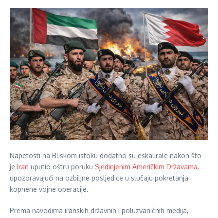
Napetosti na Bliskom istoku dodatno su eskalirale nakon što
je
Iran
uputio oštru poruku
Sjedinjenim Američkim Državama
,
upozoravajući na ozbiljne posljedice u slučaju pokretanja
kopnene vojne operacije.
Prema navodima iranskih državnih i poluzvaničnih medija,