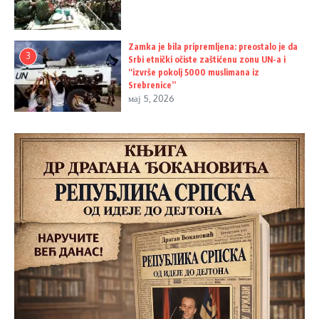
Zamka je bila pripremljena: preostalo je da
3
Srbi etnički očiste zaštićenu zonu UN-a i
“izvrše pokolj 5000 muslimana iz
Srebrenice”
мај 5, 2026