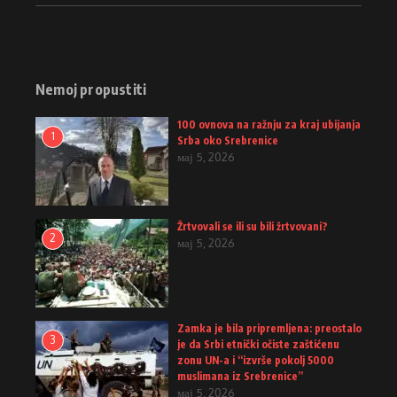
Nemoj propustiti
100 ovnova na ražnju za kraj ubijanja
1
Srba oko Srebrenice
мај 5, 2026
Žrtvovali se ili su bili žrtvovani?
2
мај 5, 2026
Zamka je bila pripremljena: preostalo
3
je da Srbi etnički očiste zaštićenu
zonu UN-a i “izvrše pokolj 5000
muslimana iz Srebrenice”
мај 5, 2026