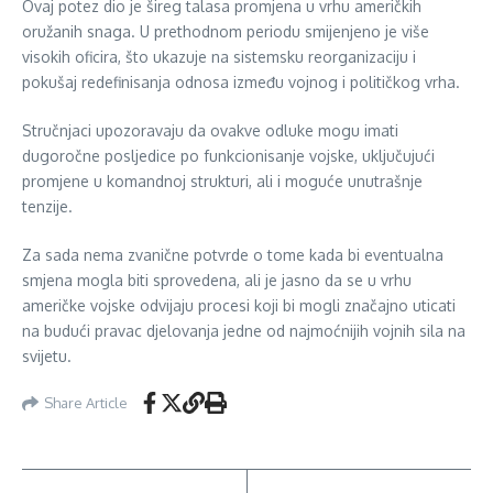
Ovaj potez dio je šireg talasa promjena u vrhu američkih
oružanih snaga. U prethodnom periodu smijenjeno je više
visokih oficira, što ukazuje na sistemsku reorganizaciju i
pokušaj redefinisanja odnosa između vojnog i političkog vrha.
Stručnjaci upozoravaju da ovakve odluke mogu imati
dugoročne posljedice po funkcionisanje vojske, uključujući
promjene u komandnoj strukturi, ali i moguće unutrašnje
tenzije.
Za sada nema zvanične potvrde o tome kada bi eventualna
smjena mogla biti sprovedena, ali je jasno da se u vrhu
američke vojske odvijaju procesi koji bi mogli značajno uticati
na budući pravac djelovanja jedne od najmoćnijih vojnih sila na
svijetu.
Share Article