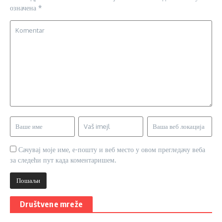
означена
*
Сачувај моје име, е-пошту и веб место у овом прегледачу веба
за следећи пут када коментаришем.
Društvene mreže