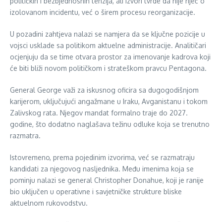
političkih i bezbjednosnih tenzija, ali izvori tvrde da nije riječ o
izolovanom incidentu, već o širem procesu reorganizacije.
U pozadini zahtjeva nalazi se namjera da se ključne pozicije u
vojsci usklade sa politikom aktuelne administracije. Analitičari
ocjenjuju da se time otvara prostor za imenovanje kadrova koji
će biti bliži novom političkom i strateškom pravcu Pentagona.
General George važi za iskusnog oficira sa dugogodišnjom
karijerom, uključujući angažmane u Iraku, Avganistanu i tokom
Zalivskog rata. Njegov mandat formalno traje do 2027.
godine, što dodatno naglašava težinu odluke koja se trenutno
razmatra.
Istovremeno, prema pojedinim izvorima, već se razmatraju
kandidati za njegovog nasljednika. Među imenima koja se
pominju nalazi se general Christopher Donahue, koji je ranije
bio uključen u operativne i savjetničke strukture bliske
aktuelnom rukovodstvu.