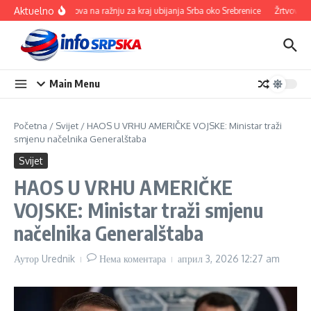
Прескочи на
Aktuelno
100 ovnova na ražnju za kraj ubijanja Srba oko Srebrenice
Žrtvovali se
Main Menu
Početna
/
Svijet
/
HAOS U VRHU AMERIČKE VOJSKE: Ministar traži
smjenu načelnika Generalštaba
Svijet
HAOS U VRHU AMERIČKE
VOJSKE: Ministar traži smjenu
načelnika Generalštaba
Аутор
Urednik
Нема коментара
април 3, 2026
12:27 am