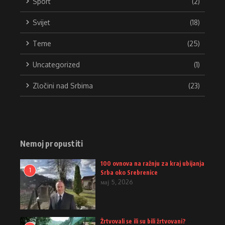
Sport
(2)
Svijet
(18)
Teme
(25)
Uncategorized
(1)
Zločini nad Srbima
(23)
Nemoj propustiti
100 ovnova na ražnju za kraj ubijanja
1
Srba oko Srebrenice
мај 5, 2026
Žrtvovali se ili su bili žrtvovani?