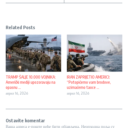
Related Posts
TRAMP ŠALJE 10.000 VOJNIKA:
IRAN ZAPRIJETIO AMERICI:
Američki mediji upozoravaju na
“Potopićemo vam brodove,
opasnu ...
uzimaćemo taoce ...
април 16, 2026
април 16, 2026
Ostavite komentar
Ваша адреса е-поште неће бити објављена.
Неопходна поља су