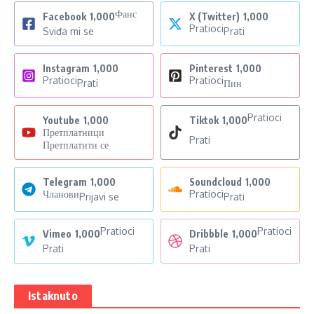
Фанс
Facebook
1,000
X (Twitter)
1,000
Pratioci
Sviđa mi se
Prati
Instagram
1,000
Pinterest
1,000
Pratioci
Pratioci
Prati
Пин
Pratioci
Youtube
1,000
Tiktok
1,000
Претплатници
Prati
Претплатити се
Telegram
1,000
Soundcloud
1,000
Чланови
Pratioci
Prijavi se
Prati
Pratioci
Pratioci
Vimeo
1,000
Dribbble
1,000
Prati
Prati
Istaknuto