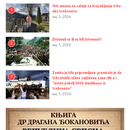
100 ovnova na ražnju za kraj ubijanja Srba
1
oko Srebrenice
мај 5, 2026
Žrtvovali se ili su bili žrtvovani?
2
мај 5, 2026
Zamka je bila pripremljena: preostalo je da
3
Srbi etnički očiste zaštićenu zonu UN-a i
“izvrše pokolj 5000 muslimana iz
Srebrenice”
мај 5, 2026