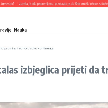
i?
Zamka je bila pripremljena: preostalo je da Srbi etnički očiste zaštićenu zonu
ravlje
Nauka
ajno promijeni etničku sliku kontinenta
las izbjeglica prijeti da 