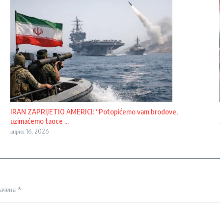
IRAN ZAPRIJETIO AMERICI: “Potopićemo vam brodove,
uzimaćemo taoce ...
април 16, 2026
начена
*