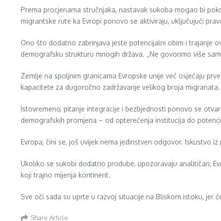
Prema procjenama stručnjaka, nastavak sukoba mogao bi pokrenu
migrantske rute ka Evropi ponovo se aktiviraju, uključujući pra
Ono što dodatno zabrinjava jeste potencijalni obim i trajanje o
demografsku strukturu mnogih država. „Ne govorimo više samo o
Zemlje na spoljnim granicama Evropske unije već osjećaju prve
kapacitete za dugoročno zadržavanje velikog broja migranata.
Istovremeno, pitanje integracije i bezbjednosti ponovo se otva
demografskih promjena – od opterećenja institucija do potencij
Evropa, čini se, još uvijek nema jedinstven odgovor. Iskustvo iz
Ukoliko se sukobi dodatno prodube, upozoravaju analitičari, Evro
koji trajno mijenja kontinent.
Sve oči sada su uprte u razvoj situacije na Bliskom istoku, jer
Share Article