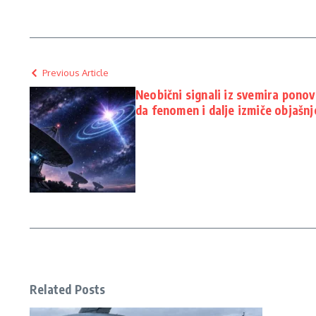
Previous Article
Neobični signali iz svemira ponov
da fenomen i dalje izmiče objašnj
Related Posts