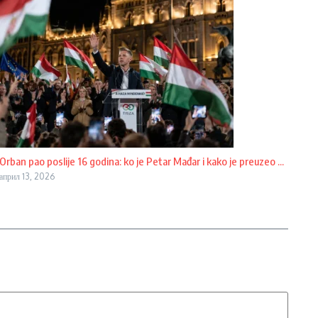
Orban pao poslije 16 godina: ko je Petar Mađar i kako je preuzeo ...
април 13, 2026