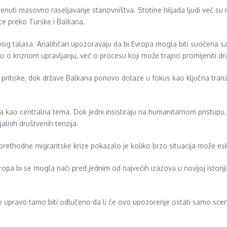
ti masovno raseljavanje stanovništva. Stotine hiljada ljudi već su n
vce preko Turske i Balkana.
vog talasa. Analitičari upozoravaju da bi Evropa mogla biti suočena sa
 kriznom upravljanju, već o procesu koji može trajno promijeniti dru
 pritiske, dok države Balkana ponovo dolaze u fokus kao ključna tranz
ra kao centralna tema. Dok jedni insistiraju na humanitarnom pristupu,
alnih društvenih tenzija.
 prethodne migrantske krize pokazalo je koliko brzo situacija može eskal
pa bi se mogla naći pred jednim od najvećih izazova u novijoj istoriji
 će upravo tamo biti odlučeno da li će ovo upozorenje ostati samo scena