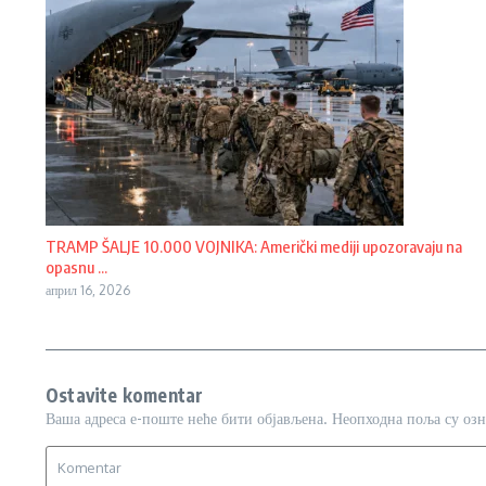
TRAMP ŠALJE 10.000 VOJNIKA: Američki mediji upozoravaju na
opasnu ...
април 16, 2026
Ostavite komentar
Ваша адреса е-поште неће бити објављена.
Неопходна поља су оз