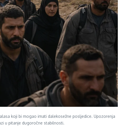
alasa koji bi mogao imati dalekosežne posljedice. Upozorenja
azi u pitanje dugoročne stabilnosti.