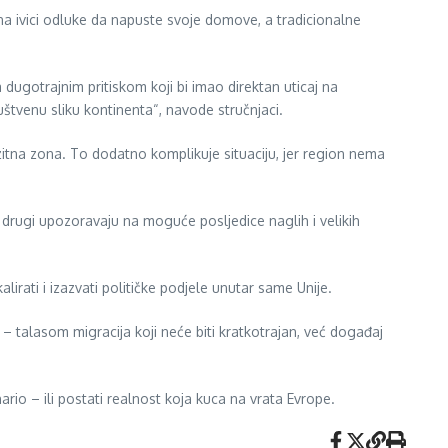
a ivici odluke da napuste svoje domove, a tradicionalne
 dugotrajnim pritiskom koji bi imao direktan uticaj na
štvenu sliku kontinenta“, navode stručnjaci.
itna zona. To dodatno komplikuje situaciju, jer region nema
 drugi upozoravaju na moguće posljedice naglih i velikih
irati i izazvati političke podjele unutar same Unije.
 – talasom migracija koji neće biti kratkotrajan, već događaj
rio – ili postati realnost koja kuca na vrata Evrope.