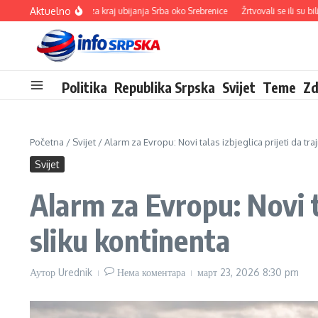
Прескочи на
Aktuelno
va na ražnju za kraj ubijanja Srba oko Srebrenice
Žrtvovali se ili su bili žrtvovan
Politika
Republika Srpska
Svijet
Teme
Zd
Početna
/
Svijet
/
Alarm za Evropu: Novi talas izbjeglica prijeti da tr
Svijet
Alarm za Evropu: Novi ta
sliku kontinenta
Аутор
Urednik
Нема коментара
март 23, 2026
8:30 pm