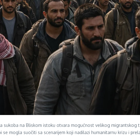
cija sukoba na Bliskom istoku otvara mogućnost velikog migrantskog t
 bi se mogla suočiti sa scenarijem koji nadilazi humanitarnu krizu i prel