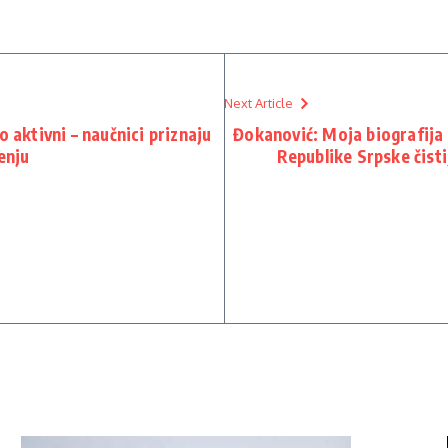
Next Article
o aktivni – naučnici priznaju
Đokanović: Moja biografija
enju
Republike Srpske čisti