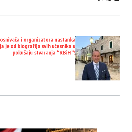
 osnivača i organizatora nastanka
ja je od biografija svih učesnika u
pokušaju stvaranja “RBiH”!