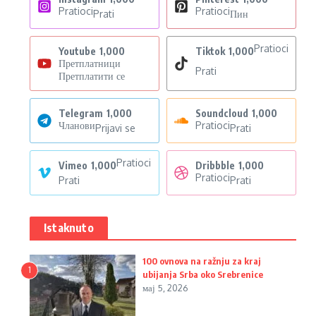
Pratioci
Pratioci
Prati
Пин
Pratioci
Youtube
1,000
Tiktok
1,000
Претплатници
Prati
Претплатити се
Telegram
1,000
Soundcloud
1,000
Чланови
Pratioci
Prijavi se
Prati
Pratioci
Vimeo
1,000
Dribbble
1,000
Pratioci
Prati
Prati
Istaknuto
100 ovnova na ražnju za kraj
1
ubijanja Srba oko Srebrenice
мај 5, 2026