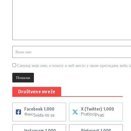
Сачувај моје име, е-пошту и веб место у овом прегледачу веба 
Društvene mreže
Facebook
1,000
X (Twitter)
1,000
Фанс
Pratioci
Sviđa mi se
Prati
Instagram
1,000
Pinterest
1,000