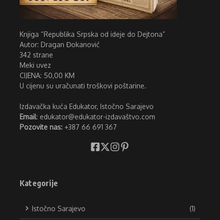
Knjiga “Republika Srpska od ideje do Dejtona”
Autor: Dragan Đokanović
342 strane
Meki uvez
CIJENA: 50,00 KM
U cijenu su uračunati troškovi poštarine.
Izdavačka kuća Edukator, Istočno Sarajevo
Email
: edukator@edukator-izdavaštvo.com
Pozovite nas:
+387 66 691 367
Kategorije
Istočno Sarajevo
(1)