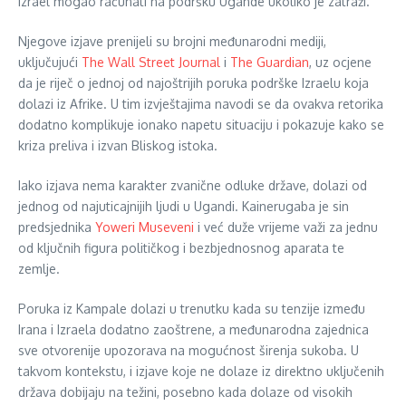
Izrael mogao računati na podršku Ugande ukoliko je zatraži.
Njegove izjave prenijeli su brojni međunarodni mediji,
uključujući
The Wall Street Journal
i
The Guardian
, uz ocjene
da je riječ o jednoj od najoštrijih poruka podrške Izraelu koja
dolazi iz Afrike. U tim izvještajima navodi se da ovakva retorika
dodatno komplikuje ionako napetu situaciju i pokazuje kako se
kriza preliva i izvan Bliskog istoka.
Iako izjava nema karakter zvanične odluke države, dolazi od
jednog od najuticajnijih ljudi u Ugandi. Kainerugaba je sin
predsjednika
Yoweri Museveni
i već duže vrijeme važi za jednu
od ključnih figura političkog i bezbjednosnog aparata te
zemlje.
Poruka iz Kampale dolazi u trenutku kada su tenzije između
Irana i Izraela dodatno zaoštrene, a međunarodna zajednica
sve otvorenije upozorava na mogućnost širenja sukoba. U
takvom kontekstu, i izjave koje ne dolaze iz direktno uključenih
država dobijaju na težini, posebno kada dolaze od visokih