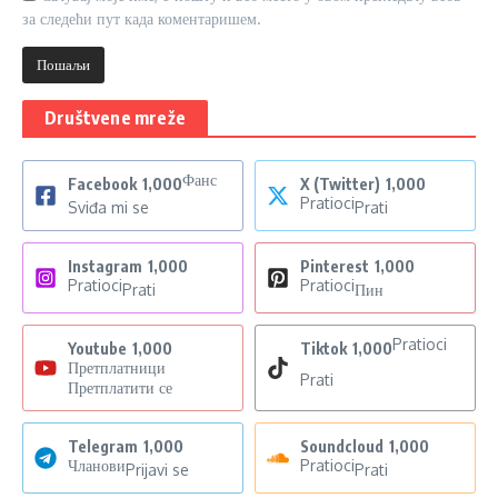
за следећи пут када коментаришем.
Društvene mreže
Фанс
Facebook
1,000
X (Twitter)
1,000
Pratioci
Sviđa mi se
Prati
Instagram
1,000
Pinterest
1,000
Pratioci
Pratioci
Prati
Пин
Pratioci
Youtube
1,000
Tiktok
1,000
Претплатници
Prati
Претплатити се
Telegram
1,000
Soundcloud
1,000
Чланови
Pratioci
Prijavi se
Prati