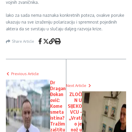
vojnih zvaničnika.
Iako za sada nema naznaka konkretnih poteza, ovakve poruke
ukazuju na sve izraženiju polarizaciju i spremnost pojedinih
aktera da se svrstaju u slučaju daljeg razvoja krize.
Share Article
Previous Article
Dr
Next Article
Dragan
Đokan
ZLOČI
ović:
N U
Kome
SIJEKO
smeta
VCU –
istina?
„Vrati
Tražim
o je
zaštitu
nož u