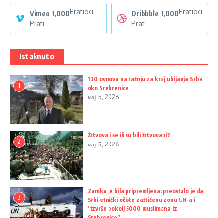
Pratioci
Pratioci
Vimeo
1,000
Dribbble
1,000
Prati
Prati
Istaknuto
100 ovnova na ražnju za kraj ubijanja Srba
1
oko Srebrenice
мај 5, 2026
Žrtvovali se ili su bili žrtvovani?
2
мај 5, 2026
Zamka je bila pripremljena: preostalo je da
3
Srbi etnički očiste zaštićenu zonu UN-a i
“izvrše pokolj 5000 muslimana iz
Srebrenice”