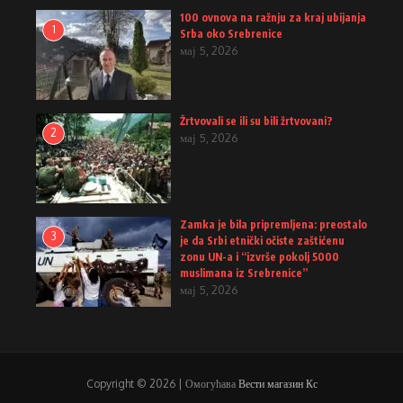
100 ovnova na ražnju za kraj ubijanja
1
Srba oko Srebrenice
мај 5, 2026
Žrtvovali se ili su bili žrtvovani?
2
мај 5, 2026
Zamka je bila pripremljena: preostalo
3
je da Srbi etnički očiste zaštićenu
zonu UN-a i “izvrše pokolj 5000
muslimana iz Srebrenice”
мај 5, 2026
Copyright © 2026 | Омогућава
Вести магазин Кс