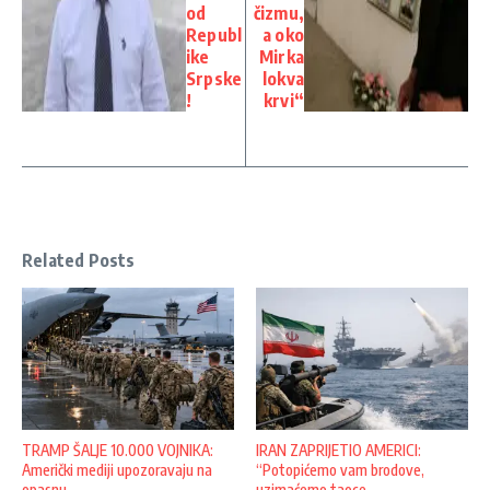
od
čizmu,
Republ
a oko
ike
Mirka
Srpske
lokva
!
krvi“
Related Posts
TRAMP ŠALJE 10.000 VOJNIKA:
IRAN ZAPRIJETIO AMERICI:
Američki mediji upozoravaju na
“Potopićemo vam brodove,
opasnu ...
uzimaćemo taoce ...