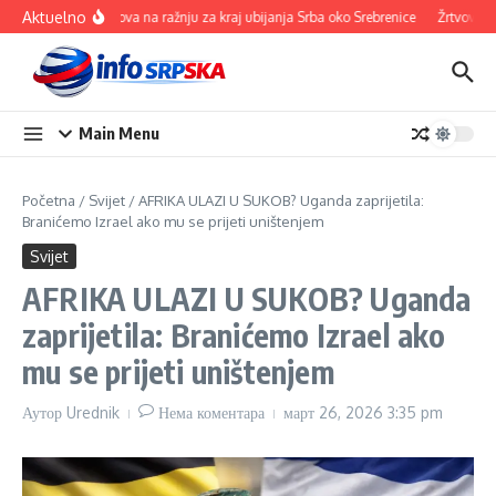
Прескочи на
Aktuelno
100 ovnova na ražnju za kraj ubijanja Srba oko Srebrenice
Žrtvovali se
Main Menu
Početna
/
Svijet
/
AFRIKA ULAZI U SUKOB? Uganda zaprijetila:
Branićemo Izrael ako mu se prijeti uništenjem
Svijet
AFRIKA ULAZI U SUKOB? Uganda
zaprijetila: Branićemo Izrael ako
mu se prijeti uništenjem
Аутор
Urednik
Нема коментара
март 26, 2026
3:35 pm