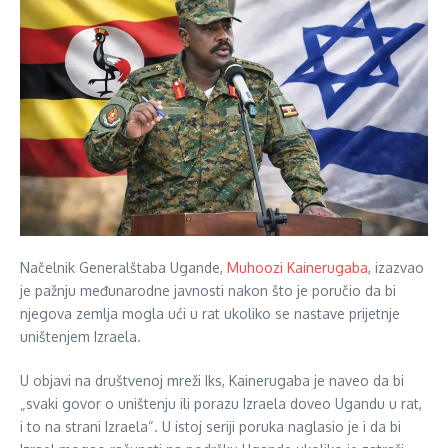
Načelnik Generalštaba Ugande,
Muhoozi Kainerugaba
, izazvao
je pažnju međunarodne javnosti nakon što je poručio da bi
njegova zemlja mogla ući u rat ukoliko se nastave prijetnje
uništenjem Izraela.
U objavi na društvenoj mreži Iks, Kainerugaba je naveo da bi
„svaki govor o uništenju ili porazu Izraela doveo Ugandu u rat,
i to na strani Izraela“. U istoj seriji poruka naglasio je i da bi