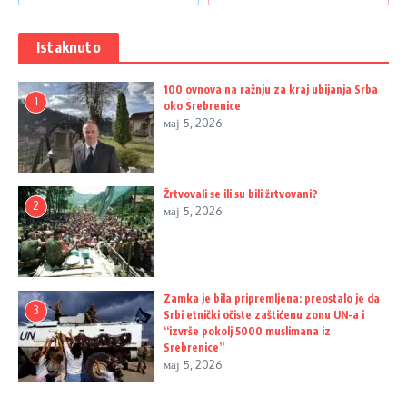
Istaknuto
100 ovnova na ražnju za kraj ubijanja Srba
1
oko Srebrenice
мај 5, 2026
Žrtvovali se ili su bili žrtvovani?
2
мај 5, 2026
Zamka je bila pripremljena: preostalo je da
3
Srbi etnički očiste zaštićenu zonu UN-a i
“izvrše pokolj 5000 muslimana iz
Srebrenice”
мај 5, 2026