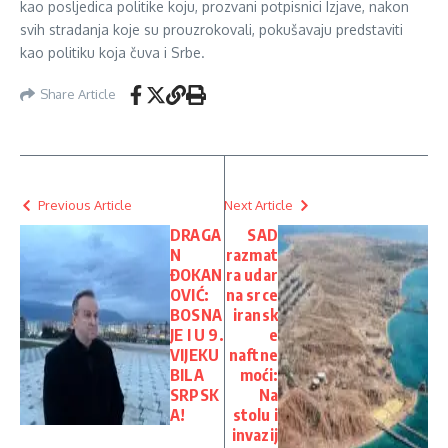
kao posljedica politike koju, prozvani potpisnici Izjave, nakon
svih stradanja koje su prouzrokovali, pokušavaju predstaviti
kao politiku koja čuva i Srbe.
Share Article
Previous Article
Next Article
DRAGA
SAD
N
razmat
ĐOKAN
ra udar
OVIĆ:
na srce
BOSNA
iransk
JE I U 9.
e
VIJEKU
naftne
BILA
moći:
SRPSK
Na
A!
stolu i
invazij