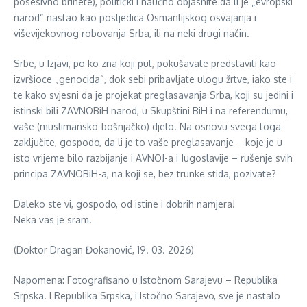
posesivno brinete), politički i naučno objasnite da li je „evropski
narod“ nastao kao posljedica Osmanlijskog osvajanja i
viševijekovnog robovanja Srba, ili na neki drugi način.
Srbe, u Izjavi, po ko zna koji put, pokušavate predstaviti kao
izvršioce „genocida“, dok sebi pribavljate ulogu žrtve, iako ste i
te kako svjesni da je projekat preglasavanja Srba, koji su jedini i
istinski bili ZAVNOBiH narod, u Skupštini BiH i na referendumu,
vaše (muslimansko-bošnjačko) djelo. Na osnovu svega toga
zaključite, gospodo, da li je to vaše preglasavanje – koje je u
isto vrijeme bilo razbijanje i AVNOJ-a i Jugoslavije – rušenje svih
principa ZAVNOBiH-a, na koji se, bez trunke stida, pozivate?
Daleko ste vi, gospodo, od istine i dobrih namjera!
Neka vas je sram.
(Doktor Dragan Đokanović, 19. 03. 2026)
Napomena: Fotografisano u Istočnom Sarajevu – Republika
Srpska. I Republika Srpska, i Istočno Sarajevo, sve je nastalo