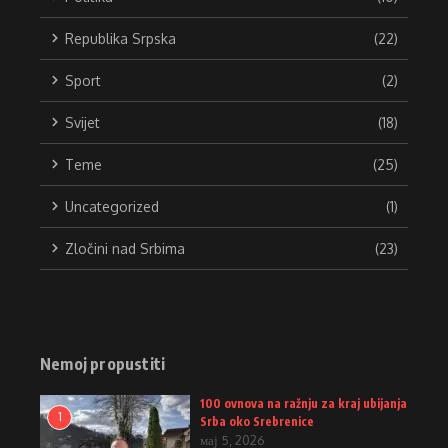
Republika Srpska
(22)
Sport
(2)
Svijet
(18)
Teme
(25)
Uncategorized
(1)
Zločini nad Srbima
(23)
Nemoj propustiti
100 ovnova na ražnju za kraj ubijanja
1
Srba oko Srebrenice
мај 5, 2026