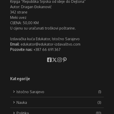
Knjiga “Republika Srpska od ideje do Dejtona”
Autor: Dragan Đokanović
342 strane
Meki uvez
CIJENA: 50,00 KM
U cijenu su uračunati troškovi poštarine.
Izdavačka kuća Edukator, Istočno Sarajevo
Email
: edukator@edukator-izdavaštvo.com
Pozovite nas:
+387 66 691 367
Kategorije
Istočno Sarajevo
(1)
Nauka
(3)
Politika
(10)