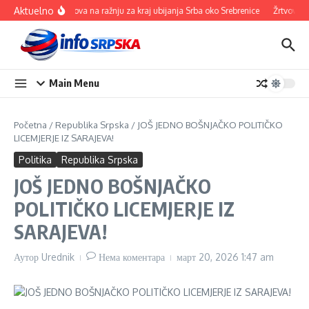
Прескочи на
Aktuelno
100 ovnova na ražnju za kraj ubijanja Srba oko Srebrenice
Žrtvovali se
Main Menu
Početna
/
Republika Srpska
/
JOŠ JEDNO BOŠNJAČKO POLITIČKO
LICEMJERJE IZ SARAJEVA!
Politika
Republika Srpska
JOŠ JEDNO BOŠNJAČKO
POLITIČKO LICEMJERJE IZ
SARAJEVA!
Аутор
Urednik
Нема коментара
март 20, 2026
1:47 am