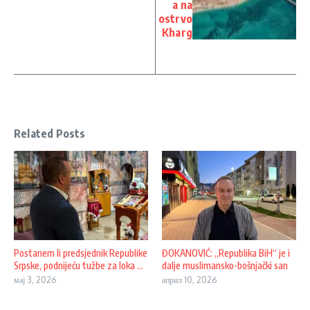
a na
ostrvo
Kharg
Related Posts
Postanem li predsjednik Republike
ĐOKANOVIĆ: „Republika BiH“ je i
Srpske, podnijeću tužbe za loka ...
dalje muslimansko-bošnjački san
мај 3, 2026
април 10, 2026