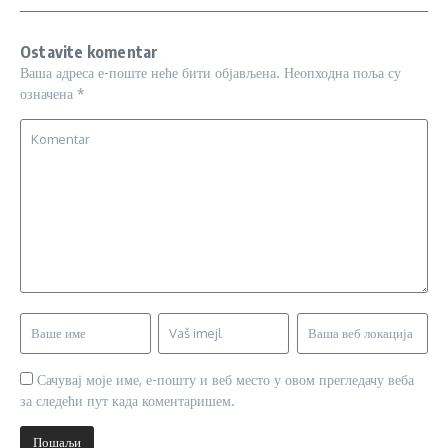
Ostavite komentar
Ваша адреса е-поште неће бити објављена.
Неопходна поља су
означена
*
Сачувај моје име, е-пошту и веб место у овом прегледачу веба
за следећи пут када коментаришем.