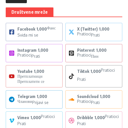
Društvene mreže
Фанс
Facebook
1,000
X (Twitter)
1,000
Pratioci
Sviđa mi se
Prati
Instagram
1,000
Pinterest
1,000
Pratioci
Pratioci
Prati
Пин
Pratioci
Youtube
1,000
Tiktok
1,000
Претплатници
Prati
Претплатити се
Telegram
1,000
Soundcloud
1,000
Чланови
Pratioci
Prijavi se
Prati
Pratioci
Pratioci
Vimeo
1,000
Dribbble
1,000
Prati
Prati