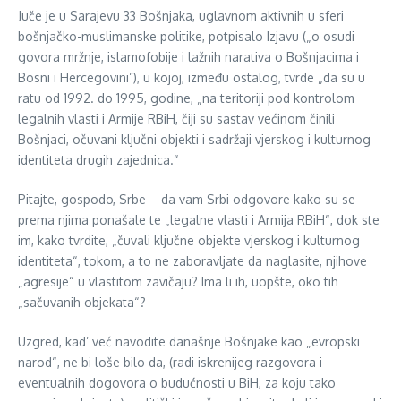
Juče je u Sarajevu 33 Bošnjaka, uglavnom aktivnih u sferi
bošnjačko-muslimanske politike, potpisalo Izjavu („o osudi
govora mržnje, islamofobije i lažnih narativa o Bošnjacima i
Bosni i Hercegovini”), u kojoj, između ostalog, tvrde „da su u
ratu od 1992. do 1995, godine, „na teritoriji pod kontrolom
legalnih vlasti i Armije RBiH, čiji su sastav većinom činili
Bošnjaci, očuvani ključni objekti i sadržaji vjerskog i kulturnog
identiteta drugih zajednica.“
Pitajte, gospodo, Srbe – da vam Srbi odgovore kako su se
prema njima ponašale te „legalne vlasti i Armija RBiH“, dok ste
im, kako tvrdite, „čuvali ključne objekte vjerskog i kulturnog
identiteta“, tokom, a to ne zaboravljate da naglasite, njihove
„agresije“ u vlastitom zavičaju? Ima li ih, uopšte, oko tih
„sačuvanih objekata“?
Uzgred, kad’ već navodite današnje Bošnjake kao „evropski
narod“, ne bi loše bilo da, (radi iskrenijeg razgovora i
eventualnih dogovora o budućnosti u BiH, za koju tako